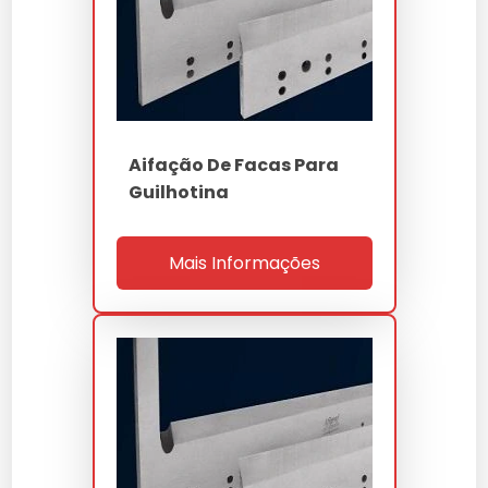
Facas Para Picadores
Norma
NBR ISO 9001, NR-12
Serviço De Afiação De Facas
Facas Gráficas Corte E Vinco
Afiação De Facas Circulares
Faca Gráfica Inteiriço
Prestador De Serviços De Afiação De
Aifação De Facas Para
Facas
Faca Serrilhada Industrial
Guilhotina
Fabricante De Facas Para Moinho
Mais Informações
Empresa De Facas E Ferramentas
Industriais