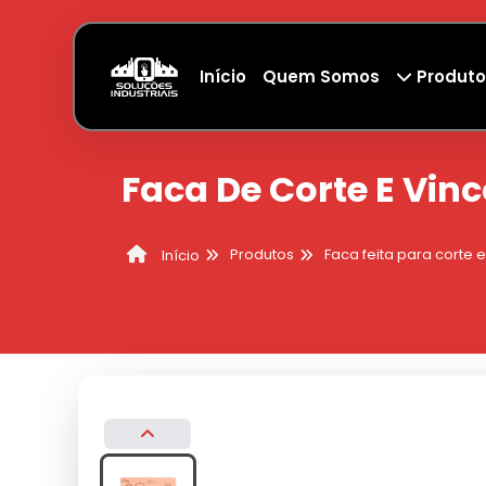
Início
Quem Somos
Produto
Faca De Corte E Vin
Produtos
Faca feita para corte e
Início