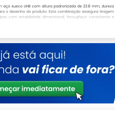
m aço sueco UHB com altura padronizada de 23.8 mm, dureza
para o desenho do produto. Esta combinação assegura tiragem
olpes com estabilidade dimensional, throughput consistente e
a a vida útil do ferramental.
erado a partir do DXF aprovado pelo cliente e convertido em
tolerância posicional de 0.05 mm. A base é estruturada em
fresada em CNC, com rebaixos para borrachas de ejeção
nforme o substrato processado.
manual
, o OEE depende da estabilidade do vinco (profundidade
hapa e do acabamento do fio de corte. Um ferramental bem
bra em cartão triplex e sustenta a integridade estrutural da
m linhas de envase automatizadas.
s em caixas, forminhas, envelopes, sacolas, etiquetas, display
om tiragens adaptadas ao volume do cliente. A conformidade
nquanto a rastreabilidade por número de ferramenta, data de
 técnico anexo ao ferramental.
 corte e vinco manual
: tipo de máquina (plana, rotativa ou
trato a processar, volume contratado por campanha, prazo de