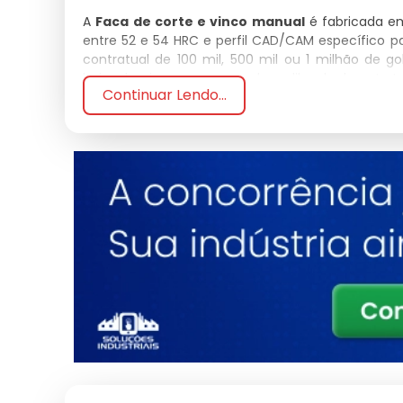
A
Faca de corte e vinco manual
é fabricada e
entre 52 e 54 HRC e perfil CAD/CAM específico 
contratual de 100 mil, 500 mil ou 1 milhão de g
baixo desvio no compensador calibrado durante tod
Continuar Lendo...
O projeto da
Faca de corte e vinco manual
é g
rota de corte a laser, com kerf de 0.3 mm e 
compensado MDF de alta densidade ou chapa 
calibradas, mola pneumática e perfil de vinco co
No ciclo de trabalho da
Faca de corte e vinco 
entre 0.4 e 0.6 mm), da regulagem do contrac
especificado elimina rasgos, reduz quebra de fi
embalagem após dobra, garantindo desempenho e
A
Faca de corte e vinco manual
atende aplicaçõe
de ponto de venda e embalagens promocionais, c
NBR ISO 9001 cobre o processo de fabricação, e
emissão e perfil de vinco é entregue em relatório
Critérios técnicos de especificação da
Faca de
manual), formato máximo da área de corte, subs