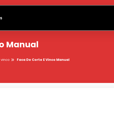
s
co Manual
 vinco
Faca De Corte E Vinco Manual