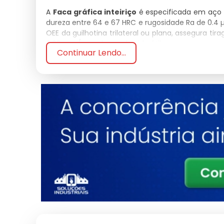
A
Faca gráfica inteiriço
é especificada em aço r
dureza entre 64 e 67 HRC e rugosidade Ra de 0.4 
OEE da guilhotina trilateral ou plana, assegura t
0.03 mm/m ao longo da vida útil.
Continuar Lendo...
Em operação, a
Faca gráfica inteiriço
traba
microestrutura homogênea e ausência de inclus
tensões residuais, garante estabilidade dimension
de trabalho e o MTBF do conjunto de corte da máq
O rendimento gerado por uma
Faca gráfica inte
turno com tolerância de corte de ±0.1 mm, reduz
NBR ISO 9001 e os ensaios de dureza Rockwell 
emitido por lote, atendendo a exigência de auditori
A
Faca gráfica inteiriço
atende aplicações em pap
e embalagens rígidas, com espessuras de 80 a 6
do fio preserva o rendimento m²/h da linha gráfic
do produto final em toda a tiragem.
Na decisão de compra da
Faca gráfica inteiriço
inspeção 100 por cento por lote e logística cap