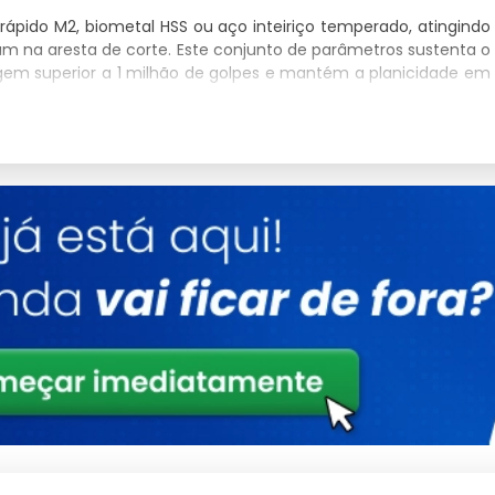
ápido M2, biometal HSS ou aço inteiriço temperado, atingindo
µm na aresta de corte. Este conjunto de parâmetros sustenta o
iragem superior a 1 milhão de golpes e mantém a planicidade em
lha sob cargas cíclicas de impacto e abrasão, exigindo
ões. A têmpera a 1200°C seguida de revenido triplo elimina
al e reduz o risco de lascamento da aresta, protegendo o ciclo
uina.
iriço
corretamente especificada alcança até 18 mil batidas por
indo refugo, retrabalho e paradas para troca. A conformidade
C (HRC) por ponto são documentados em certificado técnico
a industrial B2B.
el couché, cartão duplex e triplex, EVA, laminados sintéticos
00 g/m² ou blocos compactados de até 140 mm. A estabilidade
a, eleva a produtividade e sustenta a consistência dimensional
, priorize fornecedor com processo de afiação CNC, rebolo CBN,
az de atender demandas emergenciais. O contrato deve prever