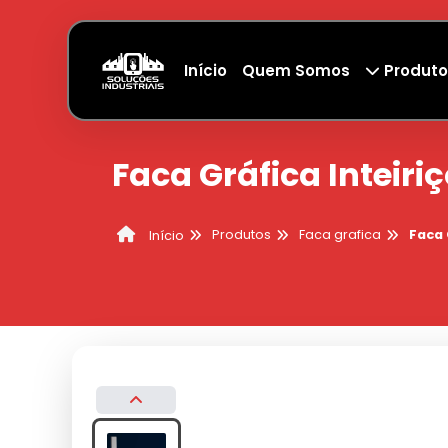
Início
Quem Somos
Produto
Faca Gráfica Inteiri
Produtos
Faca grafica
Faca 
Início